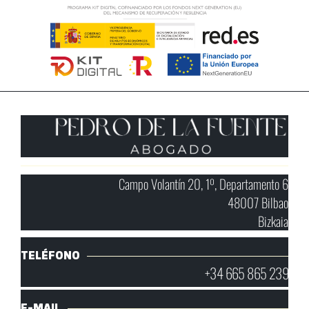
Campo Volantín 20, 1º, Departamento 6
48007 Bilbao
Bizkaia
TELÉFONO
+34 665 865 239
E-MAIL