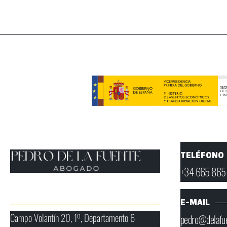
TELÉFONO
+34 665 865
E-MAIL
Campo Volantín 20, 1º, Departamento 6
pedro@delafu